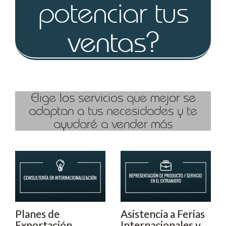
potenciar tus
ventas?
Comercio
Internacional &
Marketing - Fran
Quesada
Elige los servicios que mejor se
adaptan a tus necesidades y te
ayudaré a vender más
Planes de
Asistencia a Ferias
Exportación
Internacionales y