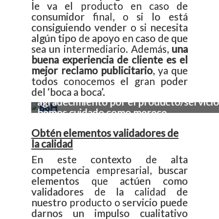
le va el producto en caso de
consumidor final, o si lo está
consiguiendo vender o si necesita
algún tipo de apoyo en caso de que
sea un intermediario. Además,
una
buena experiencia de cliente es el
mejor reclamo publicitario
, ya que
todos conocemos el gran poder
Debemos intentar que el cliente sienta 
del ‘boca a boca’.
agradecimiento por el producto/servicio
hemos cuidado como merece.
Obtén elementos validadores de
la calidad
En este contexto de alta
competencia empresarial, buscar
elementos que actúen como
validadores de la calidad de
nuestro producto o servicio puede
darnos un impulso cualitativo