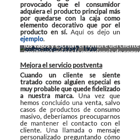
provocado que el consumidor
adquiera el producto principal más
por quedarse con la caja como
elemento decorativo que por el
producto en sí.
Aquí os dejo un
Una modificación de producto muy simple 
ejemplo
.
los vasos y escribir el nombre del client
positivos) mejora la experiencia de cons
Mejora el servicio postventa
Cuando un cliente se siente
tratado como alguien especial es
muy probable que quede fidelizado
a nuestra marca.
Una vez que
hemos concluido una venta, salvo
casos de productos de consumo
masivo, deberíamos preocuparnos
de mantener el contacto con el
cliente. Una llamada o mensaje
personalizado preguntando cómo