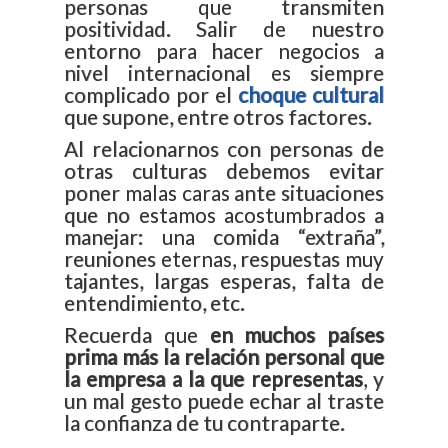
personas que transmiten
positividad. Salir de nuestro
entorno para hacer negocios a
nivel internacional es siempre
complicado por el
choque cultural
que supone, entre otros factores.
Al relacionarnos con personas de
otras culturas debemos evitar
Ser demasiado extrovertido puede penal
poner malas caras ante situaciones
algunas culturas de negocio, sin embargo
que no estamos acostumbrados a
mantener un buen gesto, una sonrisa, es
manejar: una comida “extraña”,
siempre bien visto.
reuniones eternas, respuestas muy
tajantes, largas esperas, falta de
entendimiento, etc.
Recuerda que
en muchos países
prima más la relación personal que
la empresa a la que representas
, y
un mal gesto puede echar al traste
la confianza de tu contraparte.