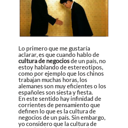
Es muy importante tomarse un
Lo primero que me gustaría
tiempo en estudiar los
aclarar, es que cuando hablo de
principales rasgos de la cultura
cultura de negocios
de un país, no
de negocios de nuestra
estoy hablando de estereotipos,
contraparte. Ganaremos
como por ejemplo que los chinos
puntos frente a otros
trabajan muchas horas, los
competidores, y de paso
alemanes son muy eficientes o los
evitaremos situaciones
españoles son siesta y fiesta.
embarazosas.
En este sentido hay infinidad de
corrientes de pensamiento que
definen lo que es la cultura de
negocios de un país. Sin embargo,
yo considero que la cultura de