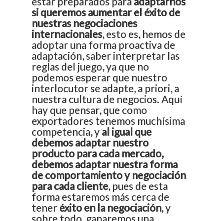
estar preparados para
adaptarnos
si queremos aumentar el éxito
de
nuestras negociaciones
internacionales
, esto es, hemos de
adoptar una forma proactiva de
adaptación, saber interpretar las
reglas del juego, ya que no
podemos esperar que nuestro
interlocutor se adapte, a priori, a
nuestra cultura de negocios. Aquí
hay que pensar, que como
exportadores tenemos muchísima
competencia, y
al igual que
debemos adaptar nuestro
producto para cada mercado,
debemos adaptar nuestra forma
En la mayoría de países latinoamericanos
de comportamiento y negociación
para cada cliente
, pues de esta
forma estaremos más cerca de
tener
éxito en la negociación
, y
sobre todo, ganaremos una